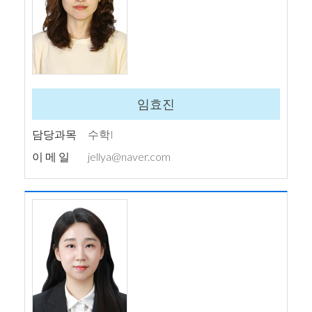
임효진
담당과목
수학I
이 메 일
jellya@naver.com