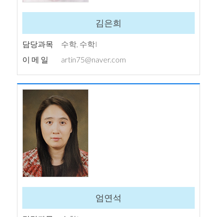
김은희
담당과목
수학, 수학I
이 메 일
artin75@naver.com
엄연석