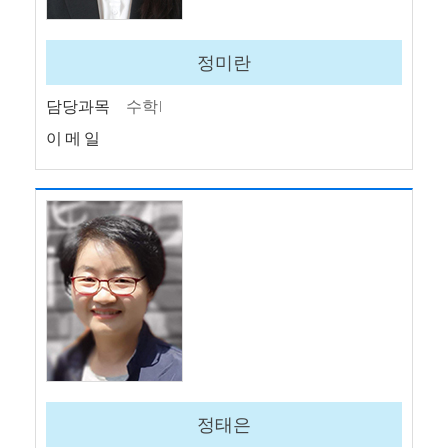
정미란
담당과목
수학I
이 메 일
정태은